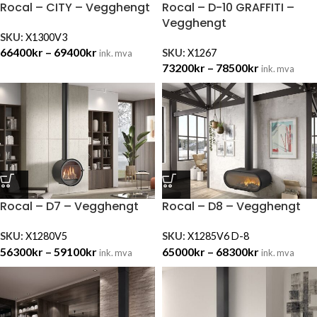
Rocal – CITY – Vegghengt
Rocal – D-10 GRAFFITI –
Vegghengt
SKU:
X1300V3
66400
kr
–
69400
kr
SKU:
X1267
ink. mva
73200
kr
–
78500
kr
ink. mva
Rocal – D7 – Vegghengt
Rocal – D8 – Vegghengt
SKU:
X1280V5
SKU:
X1285V6 D-8
56300
kr
–
59100
kr
65000
kr
–
68300
kr
ink. mva
ink. mva