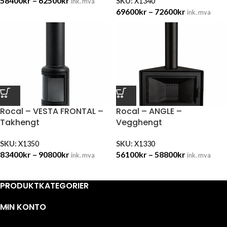
58400
kr
–
62500
kr
SKU:
X1340
ink. mva
69600
kr
–
72600
kr
ink. mva
Rocal – VESTA FRONTAL –
Rocal – ANGLE –
Takhengt
Vegghengt
SKU:
X1350
SKU:
X1330
83400
kr
–
90800
kr
56100
kr
–
58800
kr
ink. mva
ink. mva
PRODUKTKATEGORIER
MIN KONTO