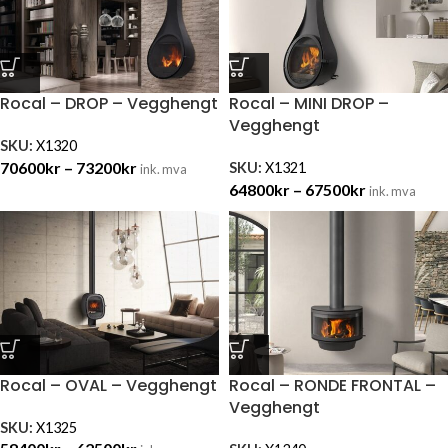
Rocal – DROP – Vegghengt
Rocal – MINI DROP –
Vegghengt
SKU:
X1320
70600
kr
–
73200
kr
SKU:
X1321
ink. mva
64800
kr
–
67500
kr
ink. mva
Rocal – OVAL – Vegghengt
Rocal – RONDE FRONTAL –
Vegghengt
SKU:
X1325