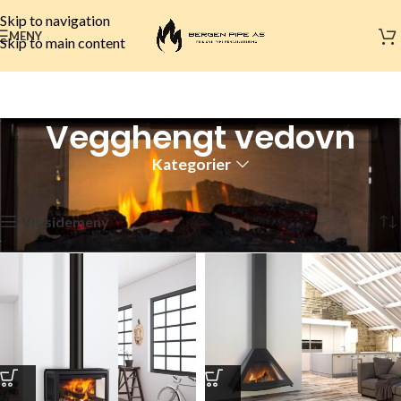
Skip to navigation
MENY
Skip to main content
Vegghengt vedovn
Kategorier
Hjem
Vedovn
Vegghengt vedovn
Viser alle 10 resultater
Vis sidemeny