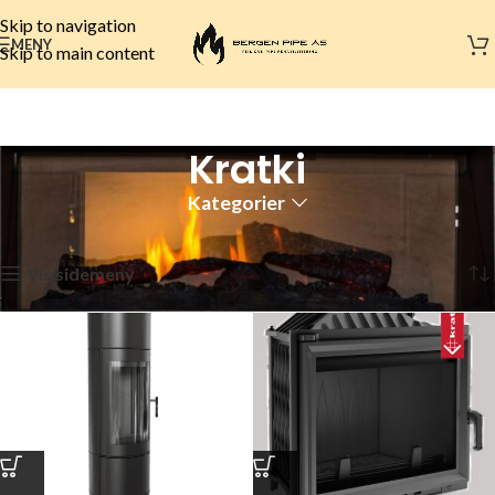
Skip to navigation
MENY
Skip to main content
Kratki
Kategorier
Hjem
Peismerker
Kratki
Side 2
Viser 13–24 av 62 resultater
Vis sidemeny