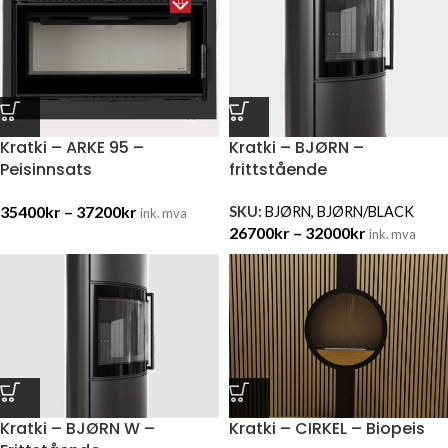
Kratki – ARKE 95 –
Kratki – BJØRN –
Peisinnsats
frittstående
35400
kr
–
37200
kr
SKU:
BJØRN, BJØRN/BLACK
ink. mva
26700
kr
–
32000
kr
ink. mva
Kratki – BJØRN W –
Kratki – CIRKEL – Biopeis