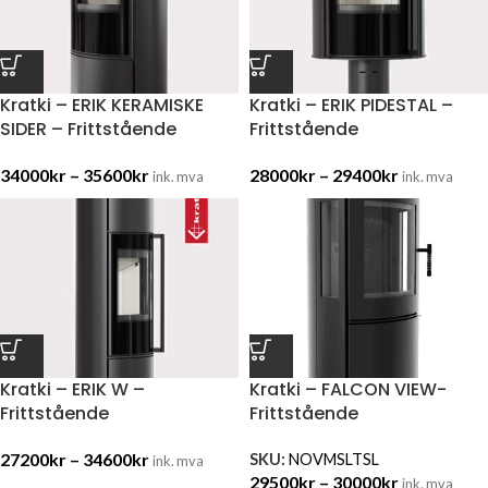
Kratki – ERIK KERAMISKE
Kratki – ERIK PIDESTAL –
SIDER – Frittstående
Frittstående
34000
kr
–
35600
kr
28000
kr
–
29400
kr
ink. mva
ink. mva
Kratki – ERIK W –
Kratki – FALCON VIEW-
Frittstående
Frittstående
27200
kr
–
34600
kr
SKU:
NOVMSLTSL
ink. mva
29500
kr
–
30000
kr
ink. mva