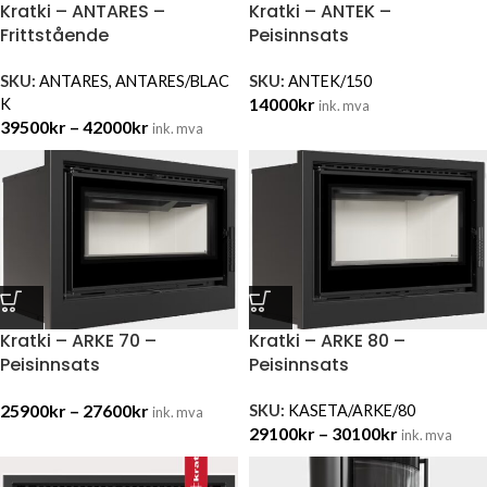
Kratki – ANTARES –
Kratki – ANTEK –
Frittstående
Peisinnsats
SKU:
ANTARES, ANTARES/BLAC
SKU:
ANTEK/150
14000
kr
K
ink. mva
39500
kr
–
42000
kr
ink. mva
Kratki – ARKE 70 –
Kratki – ARKE 80 –
Peisinnsats
Peisinnsats
25900
kr
–
27600
kr
SKU:
KASETA/ARKE/80
ink. mva
29100
kr
–
30100
kr
ink. mva