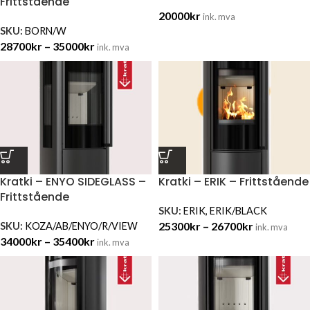
Frittstående
20000
kr
ink. mva
SKU:
BORN/W
28700
kr
–
35000
kr
ink. mva
Kratki – ENYO SIDEGLASS –
Kratki – ERIK – Frittstående
Frittstående
SKU:
ERIK, ERIK/BLACK
25300
kr
–
26700
kr
SKU:
KOZA/AB/ENYO/R/VIEW
ink. mva
34000
kr
–
35400
kr
ink. mva