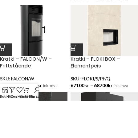
Kratki – FALCON/W –
Kratki – FLOKI BOX –
Frittstående
Elementpeis
SKU:
FALCON/W
SKU:
FLOKI/S/PF/Q
29500
kr
–
30500
kr
67100
kr
–
68700
kr
ink. mva
ink. mva
Butikk
Filter
Ønskeliste
Handlekurv
Min konto