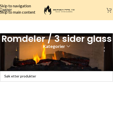
Skip to navigation
MENY
Skip to main content
Romdeler / 3 sider glass
Kategorier
Hjem
Elektrisk peis
Elektrisk innsats
Romdeler / 3 sider glass
Fant ingen produkter som passet med valgene dine.