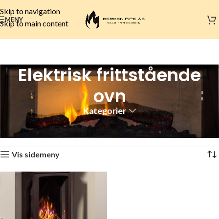
Skip to navigation
MENY
Skip to main content
Elektrisk frittstående
ovn
Kategorier
Hjem
Elektrisk peis
Elektrisk ovn
Elektrisk frittstående ovn
Viser det ene resultatet
Vis sidemeny