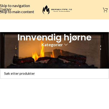
Skip to navigation
MENY
Skip to main content
Innvendig hjørne
Kategorier
Hjem
Peisinnsats
Innvendig hjørne
Fant ingen produkter som passet med valgene dine.