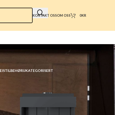
0
KR
KONTAKT OSS
OM OSS
EIS
TILBEHØR
UKATEGORISERT
18
24