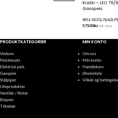
Kratki – LEO 76
Gasspeis
SKU:
NOGL76/62LP
57500
kr
ink. mva
PRODUKTKATEGORIER
MIN KONTO
Vedovn
Om oss
Peisinnsats
Min konto
Elektrisk peis
Handlekurv
Gasspeis
Ønskeliste
Stålpiper
Vilkår og betingels
Uteprodukter
Ventiler / Rister
Biopeis
Tilbehør