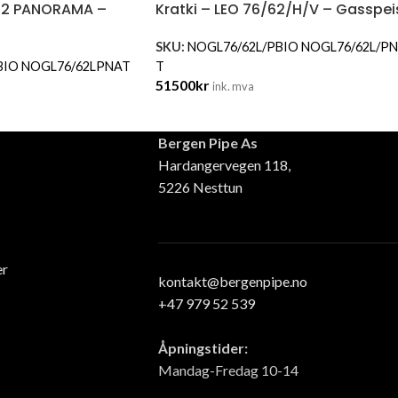
/62 PANORAMA –
Kratki – LEO 76/62/H/V – Gasspei
SKU:
NOGL76/62L/PBIO NOGL76/62L/P
T
BIO NOGL76/62LPNAT
51500
kr
ink. mva
Bergen Pipe As
Hardangervegen 118,
5226 Nesttun
er
kontakt@bergenpipe.no
+47 979 52 539
Åpningstider:
Mandag-Fredag 10-14