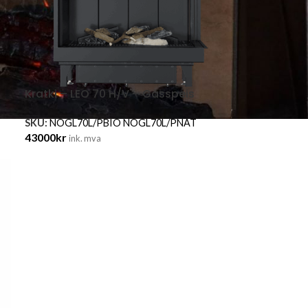
Kratki – LEO 70 H/V – Gasspeis
SKU:
NOGL70L/PBIO NOGL70L/PNAT
43000
kr
ink. mva