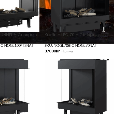
 TUNNEL – Gasspeis
Kratki – LEO 70 – Gasspeis
IO NOGL100/T2NAT
SKU:
NOGL70BIO NOGL70NAT
37000
kr
ink. mva