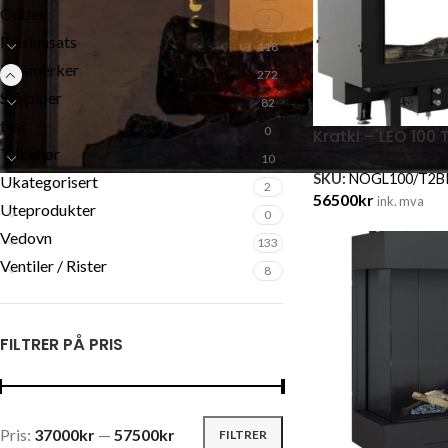
Outlet
3
Peisinnsats
118
Peismerker
272
Stålpiper
82
test
0
Kratki – LEO 100
Tilbehør
10
SKU:
NOGL100/T2B
Ukategorisert
2
56500
kr
ink. mva
Uteprodukter
0
Vedovn
133
Ventiler / Rister
8
FILTRER PÅ PRIS
Pris:
37000kr
—
57500kr
FILTRER