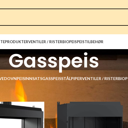
TEPRODUKTER
VENTILER / RISTER
BIOPEIS
PEISTILBEHØR
Gasspeis
VEDOVN
PEISINNSATS
GASSPEIS
STÅLPIPER
VENTILER / RISTER
BIOP
Norvai
Gasspeis
Vis
9
12