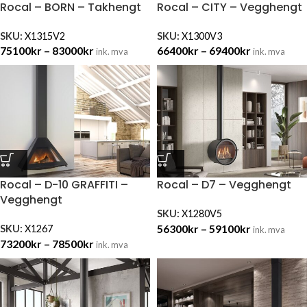
Rocal – BORN – Takhengt
Rocal – CITY – Vegghengt
SKU:
X1315V2
SKU:
X1300V3
75100
kr
–
83000
kr
66400
kr
–
69400
kr
ink. mva
ink. mva
Rocal – D-10 GRAFFITI –
Rocal – D7 – Vegghengt
Vegghengt
SKU:
X1280V5
56300
kr
–
59100
kr
SKU:
X1267
ink. mva
73200
kr
–
78500
kr
ink. mva