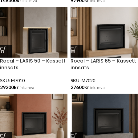
148300
kr
97900
kr
ink. mva
ink. mva
Rocal – LARIS 50 – Kassett
Rocal – LARIS 65 – Kassett
innsats
innsats
SKU:
M7010
SKU:
M7020
29200
kr
27600
kr
ink. mva
ink. mva