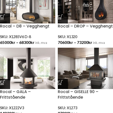
Rocal – D8 – Vegghengt
Rocal – DROP – Vegghengt
SKU:
X1285V6 D-8
SKU:
X1320
65000
kr
–
68300
kr
70600
kr
–
73200
kr
ink. mva
ink. mva
Rocal – GALA –
Rocal – GISELLE 90 –
Frittstående
Frittstående
SKU:
X1222V3
SKU:
X1273