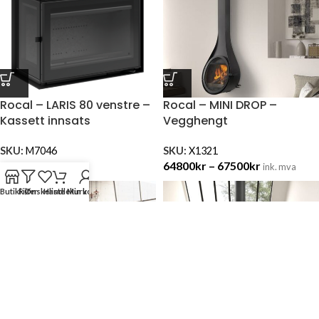
Rocal – LARIS 80 venstre –
Rocal – MINI DROP –
Kassett innsats
Vegghengt
SKU:
M7046
SKU:
X1321
39800
kr
64800
kr
–
67500
kr
ink. mva
ink. mva
Butikk
Filter
Ønskeliste
Handlekurv
Min konto
Rocal – OVAL – Vegghengt
Rocal – RONDE CENTRAL –