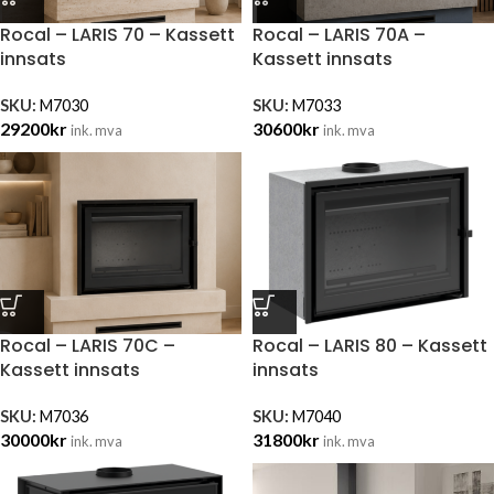
Rocal – LARIS 70 – Kassett
Rocal – LARIS 70A –
innsats
Kassett innsats
SKU:
M7030
SKU:
M7033
29200
kr
30600
kr
ink. mva
ink. mva
Rocal – LARIS 70C –
Rocal – LARIS 80 – Kassett
Kassett innsats
innsats
SKU:
M7036
SKU:
M7040
30000
kr
31800
kr
ink. mva
ink. mva