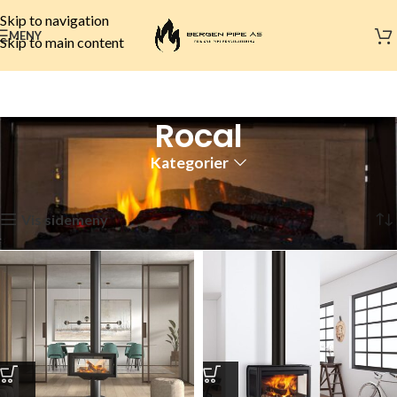
Skip to navigation
MENY
Skip to main content
Rocal
Kategorier
Hjem
Peismerker
Rocal
Side 2
Viser 13–22 av 22 resultater
Vis sidemeny