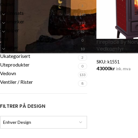
Outlet
3
Peisinnsats
118
Peismerker
272
Stålpiper
82
test
0
Fireplace By Nor
Tilbehør
Vedkomfyr
10
Ukategorisert
2
SKU:
k1551
Uteprodukter
0
43000
kr
ink. mva
Vedovn
133
Ventiler / Rister
8
FILTRER PÅ DESIGN
Enhver Design