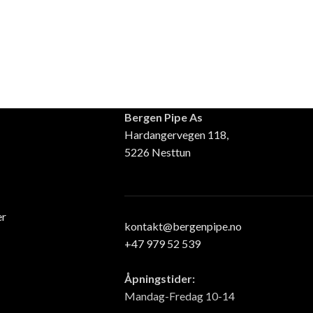
Bergen Pipe As
Hardangervegen 118,
5226 Nesttun
er
kontakt@bergenpipe.no
+47 979 52 539
Åpningstider:
Mandag-Fredag 10-14