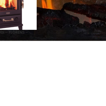
vai – FLORENS –