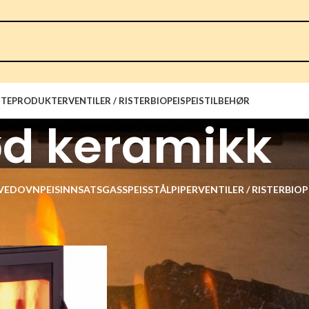
TEPRODUKTER
VENTILER / RISTER
BIOPEIS
PEISTILBEHØR
ød keramikk
VEDOVN
PEISINNSATS
GASSPEIS
STÅLPIPER
VENTILER / RISTER
BIOP
ge
rød keramikk
Vis
9
12