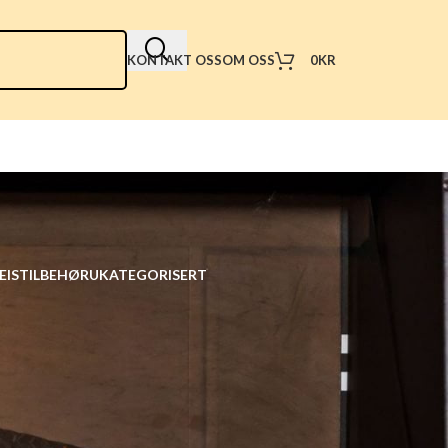
0
KR
KONTAKT OSS
OM OSS
EIS
TILBEHØR
UKATEGORISERT
18
24