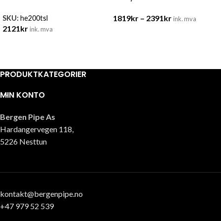
1819
kr
–
2391
kr
SKU:
he200tsl
ink. mva
2121
kr
ink. mva
PRODUKTKATEGORIER
MIN KONTO
Bergen Pipe As
Hardangervegen 118,
5226 Nesttun
kontakt@bergenpipe.no
+47 979 52 539