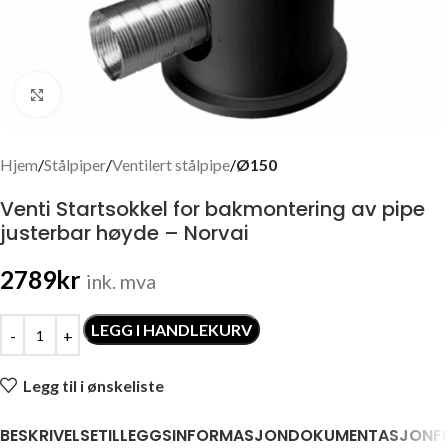
Click to enlarge
Hjem
Stålpiper
Ventilert stålpipe
Ø150
Venti Startsokkel for bakmontering av pipe
justerbar høyde – Norvai
2789
kr
ink. mva
LEGG I HANDLEKURV
Legg til i ønskeliste
BESKRIVELSE
TILLEGGSINFORMASJON
DOKUMENTASJON
F