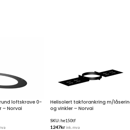
 rund loftskrave 0-
Helisolert takforankring m/låseri
 – Norvai
og vinkler – Norvai
SKU:
he150tf
1247
kr
 mva
ink. mva