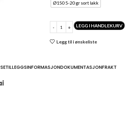
Ø150 5-20 gr sort lakk
LEGG I HANDLEKURV
Legg til i ønskeliste
LSE
TILLEGGSINFORMASJON
DOKUMENTASJON
FRAKT
ai