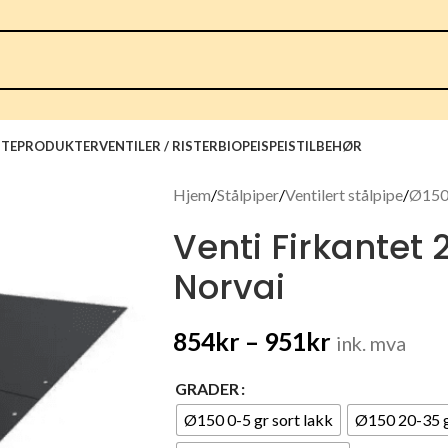
TEPRODUKTER
VENTILER / RISTER
BIOPEIS
PEISTILBEHØR
Hjem
Stålpiper
Ventilert stålpipe
Ø15
Venti Firkantet 
Norvai
854
kr
–
951
kr
ink. mva
GRADER
Ø150 0-5 gr sort lakk
Ø150 20-35 g