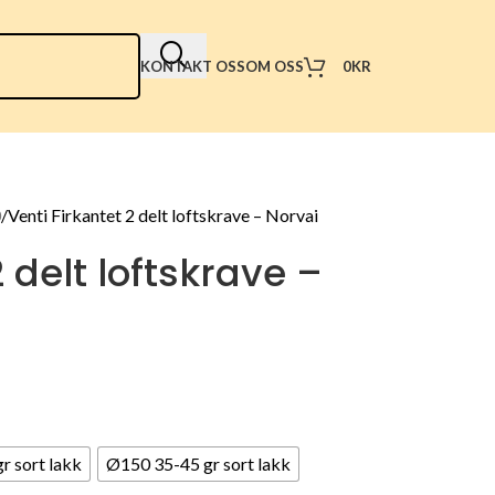
0
KR
KONTAKT OSS
OM OSS
0
Venti Firkantet 2 delt loftskrave – Norvai
2 delt loftskrave –
r sort lakk
Ø150 35-45 gr sort lakk