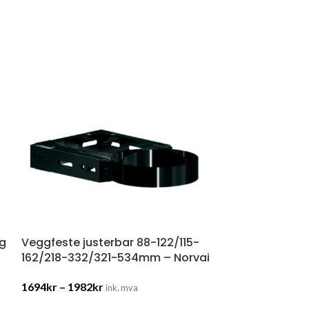
ng
Veggfeste justerbar 88-122/115-
162/218-332/321-534mm – Norvai
1694
kr
–
1982
kr
ink. mva