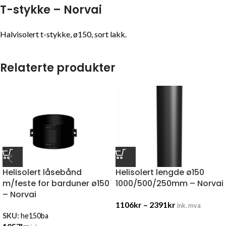
T-stykke – Norvai
Halvisolert t-stykke, ø150, sort lakk.
Relaterte produkter
Helisolert låsebånd
Helisolert lengde ø150
m/feste for barduner ø150
1000/500/250mm – Norvai
– Norvai
1106
kr
–
2391
kr
ink. mva
SKU:
he150ba