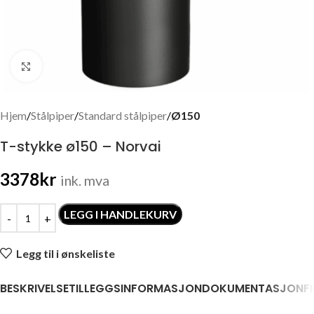
Click to enlarge
Hjem
Stålpiper
Standard stålpiper
Ø150
T-stykke ø150 – Norvai
3378
kr
ink. mva
LEGG I HANDLEKURV
Legg til i ønskeliste
BESKRIVELSE
TILLEGGSINFORMASJON
DOKUMENTASJON
F