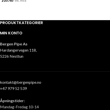
1057
kr
ink. mva
PRODUKTKATEGORIER
MIN KONTO
Bergen Pipe As
Hardangervegen 118,
5226 Nesttun
kontakt@bergenpipe.no
+47 979 52 539
Åpningstider:
Mandag-Fredag 10-14