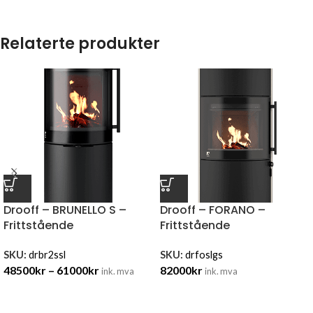
Relaterte produkter
Drooff – BRUNELLO S –
Drooff – FORANO –
Frittstående
Frittstående
SKU:
drbr2ssl
SKU:
drfoslgs
48500
kr
–
61000
kr
82000
kr
ink. mva
ink. mva