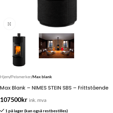
Click to enlarge
Hjem
Peismerker
Max blank
Max Blank – NIMES STEIN SBS – Frittstående
107500
kr
ink. mva
1 på lager (kan også restbestilles)