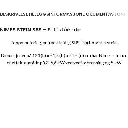
BESKRIVELSE
TILLEGGSINFORMASJON
DOKUMENTASJON
F
NIMES STEIN SBS – Frittstående
Toppmontering, antracit lakk, ( SBS ) sort børstet stein.
Dimensjoner på 123 (h) x 51,5 (b) x 51,5 (d) cm har Nimes-steinen
et effektområde på 3–5,6 kW ved vedforbrenning og 5 kW