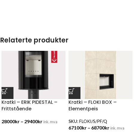
Relaterte produkter
Kratki – ERIK PIDESTAL –
Kratki – FLOKI BOX –
Frittstående
Elementpeis
28000
kr
–
29400
kr
SKU:
FLOKI/S/PF/Q
ink. mva
67100
kr
–
68700
kr
ink. mva