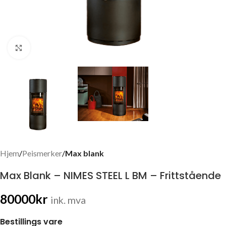
Click to enlarge
Hjem
Peismerker
Max blank
Max Blank – NIMES STEEL L BM – Frittstående
80000
kr
ink. mva
Bestillings vare