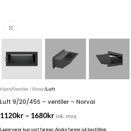
Click to enlarge
Hjem
Ventiler / Rister
Luft
Luft 9/20/45S – ventiler – Norvai
1120
kr
–
1680
kr
ink. mva
Lagervarer kun sort fargen. Andre farger på bestilling,