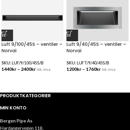
Luft 9/100/45S – ventiler –
Luft 9/40/45S – ventiler –
Norvai
Norvai
SKU:
LUF/9/100/45S/B
SKU:
LUFT/9/40/45S/B
1440
kr
–
2400
kr
1200
kr
–
1760
kr
ink. mva
ink. mva
PRODUKTKATEGORIER
MIN KONTO
Bergen Pipe As
Hardangervegen 118,