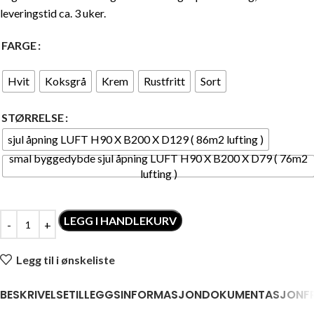
leveringstid ca. 3 uker.
FARGE
Hvit
Koksgrå
Krem
Rustfritt
Sort
STØRRELSE
sjul åpning LUFT H90 X B200 X D129 ( 86m2 lufting )
smal byggedybde sjul åpning LUFT H90 X B200 X D79 ( 76m2
lufting )
LEGG I HANDLEKURV
Legg til i ønskeliste
BESKRIVELSE
TILLEGGSINFORMASJON
DOKUMENTASJON
F