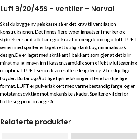
Luft 9/20/45S – ventiler – Norvai
Skal du bygge ny peiskasse så er det krav til ventilasjon
konstruksjonen. Det finnes flere typer innsatser i merker og
størrelser, samt alle har egne krav for mengde inn og utluft. LUFT
serien med spalter er laget i ett stilig slankt og minimalistisk
design.De er laget med skråkant i bakkant som gjør at det blir
minst mulig innsyn inn i kassen, samtidig som effektiv lufteapning
er optimal. LUFT serien leveres iflere lengder og 2 forskjellige
høyder. Du får ogsầ stilige hjørneløsninger i flere forskjellige
format. LUFT er pulverlakkert mec varmebestandig farge, og er
motstandsdyktige mot mekaniske skader. Spaltene vil derfor
holde seg pene i mange år.
Relaterte produkter