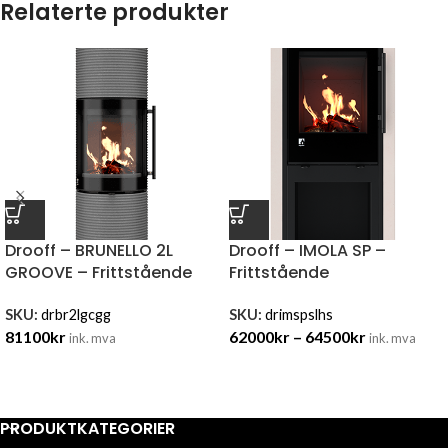
Relaterte produkter
Drooff – BRUNELLO 2L
Drooff – IMOLA SP –
GROOVE – Frittstående
Frittstående
SKU:
drbr2lgcgg
SKU:
drimspslhs
81100
kr
62000
kr
–
64500
kr
ink. mva
ink. mva
PRODUKTKATEGORIER