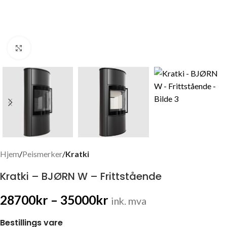
Click to enlarge
Hjem
Peismerker
Kratki
Kratki – BJØRN W – Frittstående
28700
kr
–
35000
kr
ink. mva
Bestillings vare