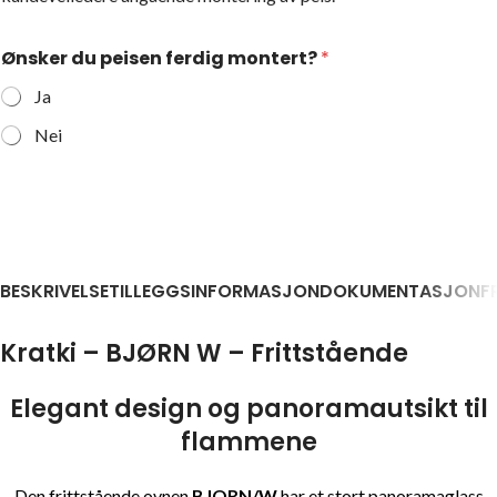
Ønsker du peisen ferdig montert?
*
Ja
Nei
BESKRIVELSE
TILLEGGSINFORMASJON
DOKUMENTASJON
F
Kratki – BJØRN W – Frittstående
Elegant design og panoramautsikt til
flammene
Den frittstående ovnen
BJORN/W
har et stort panoramaglass