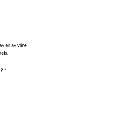
av en av våre
eis.
t?
*