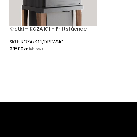
Kratki – KOZA K11 – Frittstående
SKU:
KOZA/K11/DREWNO
23500
kr
ink. mva