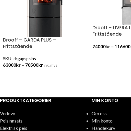
Drooff – LIVERA
Frittstående
Drooff – GARDA PLUS –
Frittstående
74000
kr
–
116600
SKU:
drgapspslhs
63000
kr
–
70500
kr
ink. mva
PRODUKTKATEGORIER
MIN KONTO
Vedovn
Om oss
Peisinnsats
Min konto
Elektrisk peis
Handlekurv