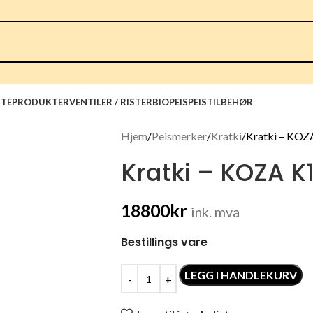
TEPRODUKTER
VENTILER / RISTER
BIOPEIS
PEISTILBEHØR
Hjem
Peismerker
Kratki
Kratki – KOZA
Kratki – KOZA K1
18800
kr
ink. mva
Bestillings vare
LEGG I HANDLEKURV