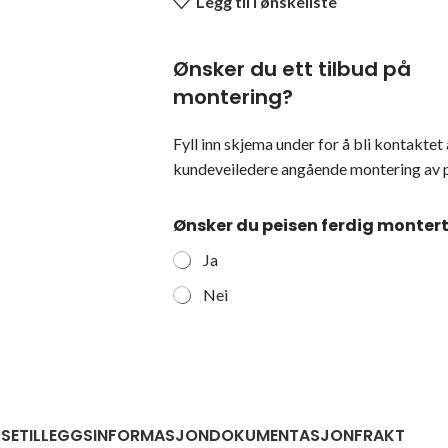
Legg til i ønskeliste
Ønsker du ett tilbud på
montering?
Fyll inn skjema under for å bli kontaktet 
kundeveiledere angående montering av p
Ønsker du peisen ferdig monter
Ja
Nei
LSE
TILLEGGSINFORMASJON
DOKUMENTASJON
FRAKT