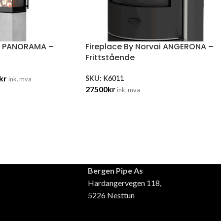
 L PANORAMA –
Fireplace By Norvai ANGERONA –
Frittstående
kr
SKU:
K6011
ink. mva
27500
kr
ink. mva
Bergen Pipe As
Hardangervegen 118,
5226 Nesttun