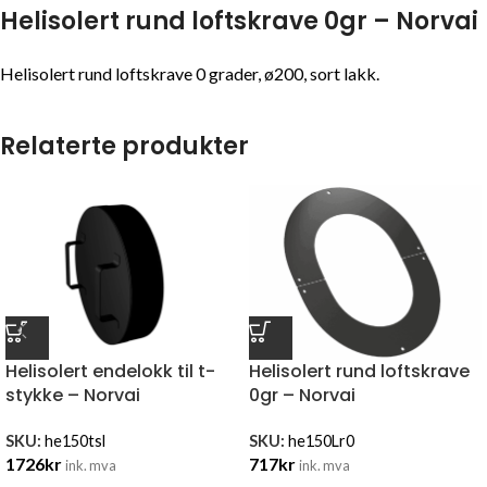
Helisolert rund loftskrave 0gr – Norvai
Helisolert rund loftskrave 0 grader, ø200, sort lakk.
Relaterte produkter
Helisolert endelokk til t-
Helisolert rund loftskrave
stykke – Norvai
0gr – Norvai
SKU:
he150tsl
SKU:
he150Lr0
1726
kr
717
kr
ink. mva
ink. mva