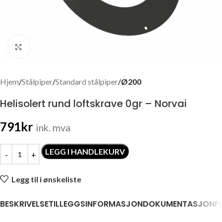
Click to enlarge
Hjem
Stålpiper
Standard stålpiper
Ø200
Helisolert rund loftskrave 0gr – Norvai
791
kr
ink. mva
LEGG I HANDLEKURV
Legg til i ønskeliste
BESKRIVELSE
TILLEGGSINFORMASJON
DOKUMENTASJON
F