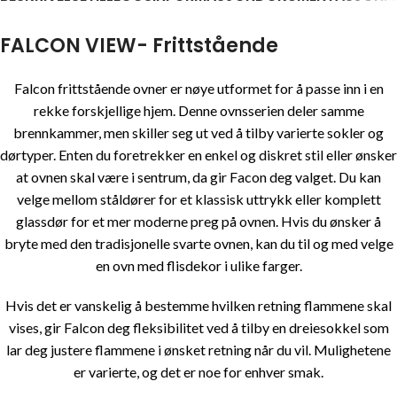
FALCON VIEW- Frittstående
Falcon frittstående ovner er nøye utformet for å passe inn i en
rekke forskjellige hjem. Denne ovnsserien deler samme
brennkammer, men skiller seg ut ved å tilby varierte sokler og
dørtyper. Enten du foretrekker en enkel og diskret stil eller ønsker
at ovnen skal være i sentrum, da gir Facon deg valget. Du kan
velge mellom ståldører for et klassisk uttrykk eller komplett
glassdør for et mer moderne preg på ovnen. Hvis du ønsker å
bryte med den tradisjonelle svarte ovnen, kan du til og med velge
en ovn med flisdekor i ulike farger.
Hvis det er vanskelig å bestemme hvilken retning flammene skal
vises, gir Falcon deg fleksibilitet ved å tilby en dreiesokkel som
lar deg justere flammene i ønsket retning når du vil. Mulighetene
er varierte, og det er noe for enhver smak.