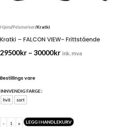
Hjem
Peismerker
Kratki
Kratki – FALCON VIEW- Frittstående
29500
kr
–
30000
kr
ink. mva
Bestillings vare
INNVENDIG FARGE
hvit
sort
LEGG I HANDLEKURV