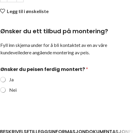
Legg til i ønskeliste
Ønsker du ett tilbud på montering?
Fyll inn skjema under for å bli kontaktet av en av våre
kundeveiledere angående montering av peis.
Ønsker du peisen ferdig montert?
*
Ja
Nei
BESKRIVELSE
TILLEGGSINFORMASJON
DOKUMENTASJON
F