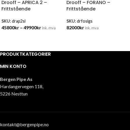
Drooff – APRICA 2 –
Drooff – FORANO –
Frittstående
Frittstående
SKU:
drap2sl
SKU:
drfoslgs
45800
kr
–
49900
kr
82000
kr
ink. mva
ink. mva
PRODUKTKATEGORIER
MIN KONTO
Bergen Pipe As
Hardangervegen 118,
5226 Nesttun
kontakt@bergenpipe.no