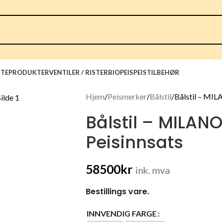
TEPRODUKTER
VENTILER / RISTER
BIOPEIS
PEISTILBEHØR
Hjem
Peismerker
Bålstil
Bålstil – MIL
Bålstil – MILAN
Peisinnsats
58500
kr
ink. mva
Bestillings vare.
INNVENDIG FARGE