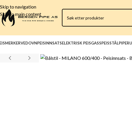
Skip to navigation
Skip to main content
EISMERKER
VEDOVN
PEISINNSATS
ELEKTRISK PEIS
GASSPEIS
STÅLPIPER
U