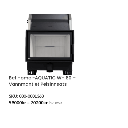
Bef Home -AQUATIC WH 80 –
Vannmantlet Peisinnsats
SKU:
000-0001360
59000
kr
–
70200
kr
ink. mva