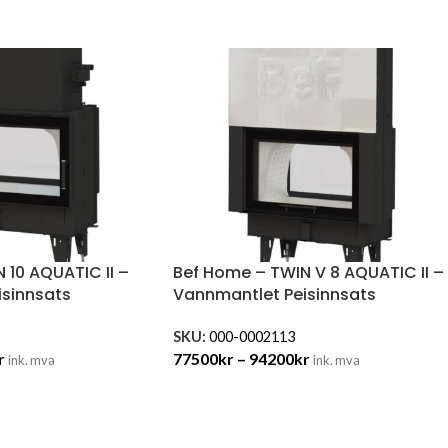
 10 AQUATIC II –
Bef Home – TWIN V 8 AQUATIC II –
sinnsats
Vannmantlet Peisinnsats
SKU:
000-0002113
r
77500
kr
–
94200
kr
ink. mva
ink. mva