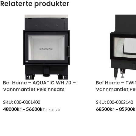
Relaterte produkter
Bef Home – AQUATIC WH 70 –
Bef Home – TWIN
Vannmantlet Peisinnsats
Vannmantlet Pei
SKU:
000-0001400
SKU:
000-0002140
48000
kr
–
56600
kr
68500
kr
–
85900
k
ink. mva