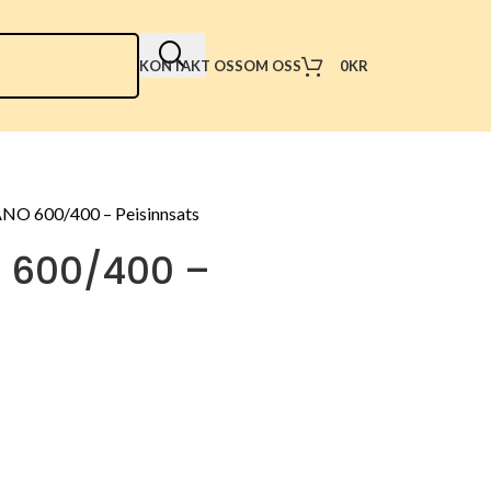
0
KR
KONTAKT OSS
OM OSS
ANO 600/400 – Peisinnsats
O 600/400 –