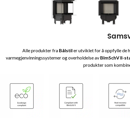
Samsva
Alle produkter fra
Bålstil
er utviklet for å oppfylle de
varmegjenvinningssystemer og overholdelse av
BImSchV II-s
produkter som kombiner