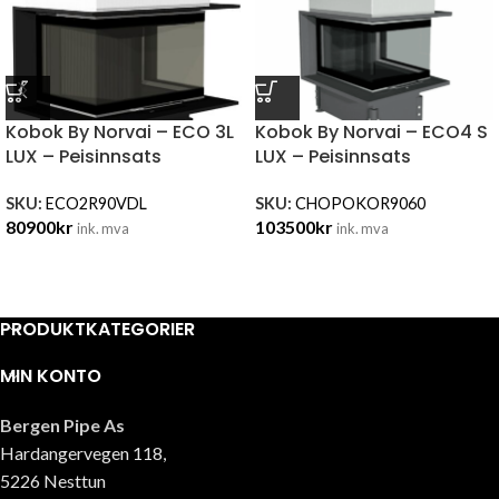
Kobok By Norvai – ECO 3L
Kobok By Norvai – ECO4 S
LUX – Peisinnsats
LUX – Peisinnsats
SKU:
ECO2R90VDL
SKU:
CHOPOKOR9060
80900
kr
103500
kr
ink. mva
ink. mva
PRODUKTKATEGORIER
MIN KONTO
Bergen Pipe As
Hardangervegen 118,
5226 Nesttun