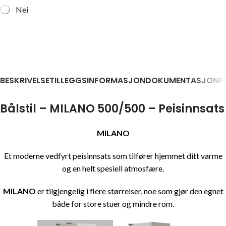
Nei
BESKRIVELSE
TILLEGGSINFORMASJON
DOKUMENTASJON
F
Bålstil – MILANO 500/500 – Peisinnsats
MILANO
Et moderne vedfyrt peisinnsats som tilfører hjemmet ditt varme
og en helt spesiell atmosfære.
MILANO
er tilgjengelig i flere størrelser, noe som gjør den egnet
både for store stuer og mindre rom.