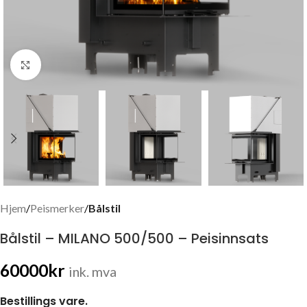
Click to enlarge
Hjem
Peismerker
Bålstil
Bålstil – MILANO 500/500 – Peisinnsats
60000
kr
ink. mva
Bestillings vare.