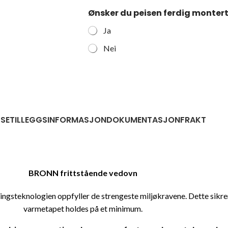
Ønsker du peisen ferdig monter
Ja
Nei
LSE
TILLEGGSINFORMASJON
DOKUMENTASJON
FRAKT
BRONN frittstående vedovn
ingsteknologien oppfyller de strengeste miljøkravene. Dette sikre
varmetapet holdes på et minimum.