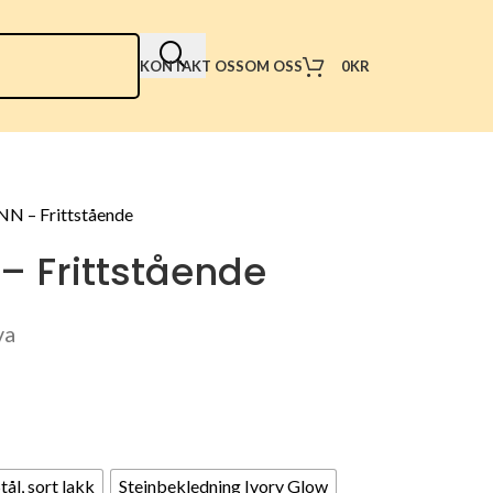
0
KR
KONTAKT OSS
OM OSS
NN – Frittstående
 – Frittstående
va
tål, sort lakk
Steinbekledning Ivory Glow