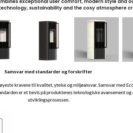
bines exceptional user comfort, modern style and outs
technology, sustainability and the cosy atmosphere c
Samsvar med standarder og forskrifter
e høyeste kravene til kvalitet, ytelse og miljøansvar. Samsvar med 
andarden er et bevis på produktenes teknologiske avansement og 
utviklingsprosessen.