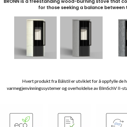
BRONN is a freestanding wood-burning stove that com
for those seeking a balance between 
Hvert produkt fra Bålstil er utviklet for å oppfylle d
varmegjenvinningssystemer og overholdelse av BlmSchV II-st