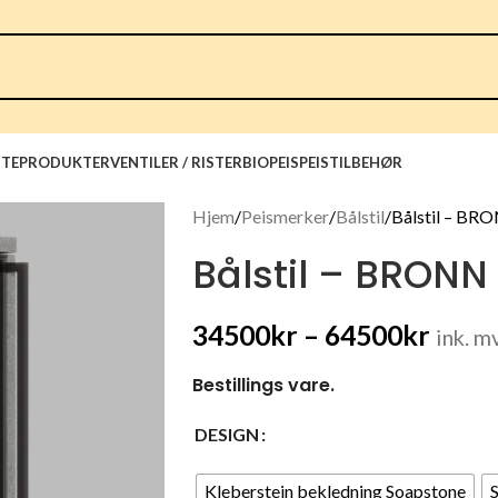
TEPRODUKTER
VENTILER / RISTER
BIOPEIS
PEISTILBEHØR
Hjem
Peismerker
Bålstil
Bålstil – BRO
Bålstil – BRONN
34500
kr
–
64500
kr
ink. m
Bestillings vare.
DESIGN
Kleberstein bekledning Soapstone
S