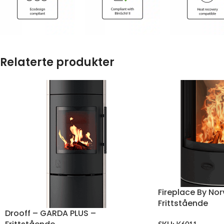
Relaterte produkter
Fireplace By No
Frittstående
Drooff – GARDA PLUS –