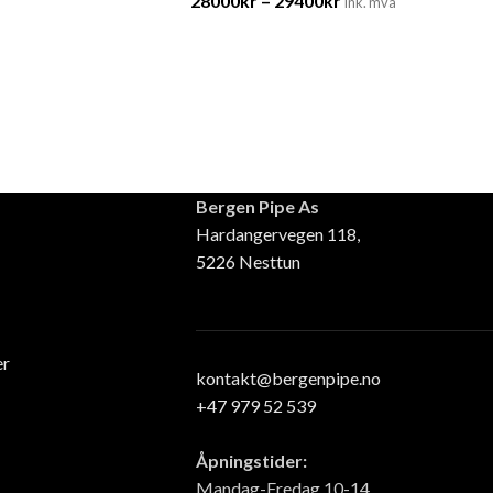
28000
kr
–
29400
kr
ink. mva
Bergen Pipe As
Hardangervegen 118,
5226 Nesttun
er
kontakt@bergenpipe.no
+47 979 52 539
Åpningstider:
Mandag-Fredag 10-14