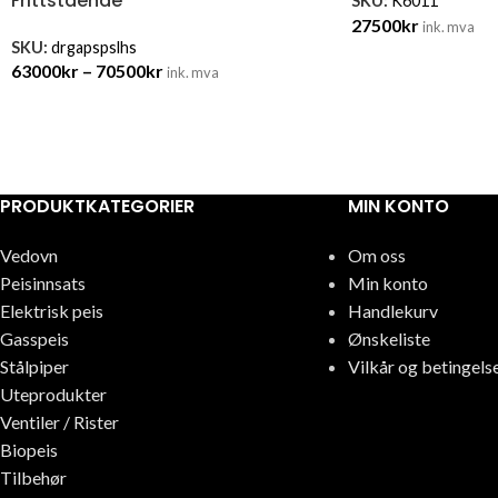
Frittstående
SKU:
K6011
27500
kr
ink. mva
SKU:
drgapspslhs
63000
kr
–
70500
kr
ink. mva
PRODUKTKATEGORIER
MIN KONTO
Vedovn
Om oss
Peisinnsats
Min konto
Elektrisk peis
Handlekurv
Gasspeis
Ønskeliste
Stålpiper
Vilkår og betingels
Uteprodukter
Ventiler / Rister
Biopeis
Tilbehør