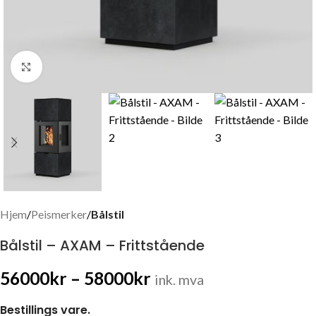
Click to enlarge
Hjem
Peismerker
Bålstil
Bålstil – AXAM – Frittstående
56000
kr
–
58000
kr
ink. mva
Bestillings vare.