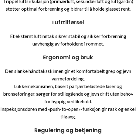
Trippel luftsirkulasjon (primærluft, sekundærluft og luftgardin)
støtter optimal forbrenning og bidrar til å holde glasset rent.
Lufttilførsel
Et eksternt luftinntak sikrer stabil og sikker forbrenning
uavhengig av forholdene i rommet.
Ergonomi og bruk
Den slanke håndtaksskinnen gir et komfortabelt grep og jevn
varmefordeling.
Lukkemekanismen, basert på fjærbelastede låser og
bronseforinger, sørger for stillegående og jevn drift uten behov
for hyppig vedlikehold.
Inspeksjonsdøren med «push-to-open»-funksjon gir rask og enkel
tilgang.
Regulering og betjening