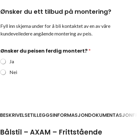
Ønsker du ett tilbud på montering?
Fyll inn skjema under for å bli kontaktet av en av våre
kundeveiledere angående montering av peis.
Ønsker du peisen ferdig montert?
*
Ja
Nei
BESKRIVELSE
TILLEGGSINFORMASJON
DOKUMENTASJON
F
Bålstil – AXAM – Frittstående