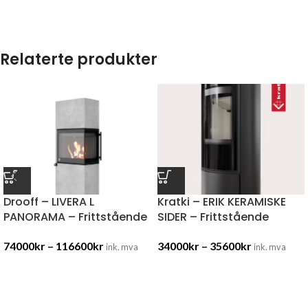
Relaterte produkter
Drooff – LIVERA L
Kratki – ERIK KERAMISKE
PANORAMA – Frittstående
SIDER – Frittstående
74000
kr
–
116600
kr
34000
kr
–
35600
kr
ink. mva
ink. mva