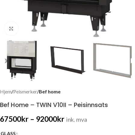
Click to enlarge
Hjem
Peismerker
Bef home
Bef Home – TWIN V10II – Peisinnsats
67500
kr
–
92000
kr
ink. mva
GLASS