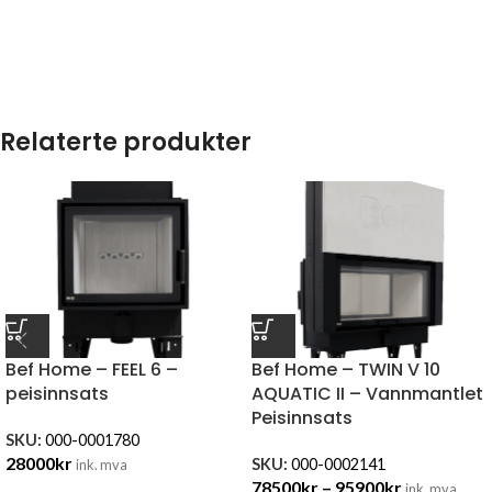
Relaterte produkter
Bef Home – FEEL 6 –
Bef Home – TWIN V 10
peisinnsats
AQUATIC II – Vannmantlet
Peisinnsats
SKU:
000-0001780
28000
kr
SKU:
000-0002141
ink. mva
78500
kr
–
95900
kr
ink. mva