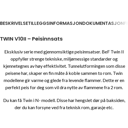
BESKRIVELSE
TILLEGGSINFORMASJON
DOKUMENTASJON
F
TWIN V10II – Peisinnsats
Eksklusiv serie med gjennomsiktige peisinnsatser. BeF Twin II
oppfyller strenge tekniske, miljømessige standarder og
kjennetegnes av høy effektivitet. Tunnelutformingen som disse
peisene har, skaper en fin måte å koble sammen to rom. Twin
modellene gir varme og glede fra levende flammer. Dette er en
perfekt peis for deg som vil dra nytte av flammene fra 2 rom.
Du kan få Twin i N- modell. Disse har hengslet dør på baksiden,
der du kan forsyne ved fra teknisk rom, garasje etc.