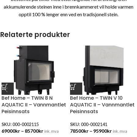
akkumulerende steinen inne i brennkammeret vil holde varmen
opptil 100 % lenger enn ved en tradisjonell stein.
Relaterte produkter
Bef Home – TWIN 8 N
Bef Home – TWIN V 10
AQUATIC II – Vannmantlet
AQUATIC II – Vannmantlet
Peisinnsats
Peisinnsats
SKU:
000-0002115
SKU:
000-0002141
69000
kr
–
85700
kr
78500
kr
–
95900
kr
ink. mva
ink. mva