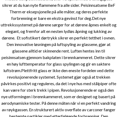
sikrer at du kan nyte flammene fra alle sider. Peisinnsatsene BeF
Therm er eksepsjonelle på alle måter, og deres perfekte
forbrenning er bare en ekstra gevinst for deg.Det nye
uttrekkssystemet på dørene sørger for at dørene åpnes enkelt og
elegant, og fremfor alt en nesten lydløs åpning og lukking av
dørene. Et sofistikert dørtrykk sikrer en perfekt tetthet i ovnen.
Den innovative løsningen på luftspyling av glassene, gjør at
glassene alltid er skinnende rent. Luften hentes inn til
peisinnsatsen gjennom bakplaten i brennkammeret. Dette sikrer
en høy lufttemperatur for glass spylingen og gir en saktere
luftstrøm.Plettfritt glass er ikke den eneste fordelen ved dette
revolusjonerende systemet. Systemet gjør også at trekken
påvirkes positivt og reguleres, da det i nye hus med stålpiper ofte
kan være for sterk trekk i pipen. Revolusjonerende er også den
nye utformingen i brennkammeret, som er designet og basert på
aerodynamiske tester. På denne måten når vi en perfekt vandring
av røykgassen. En strukturert aktiv overflate av carconer fanger
bestemte partikler med etterfølgende forbrenning. Den