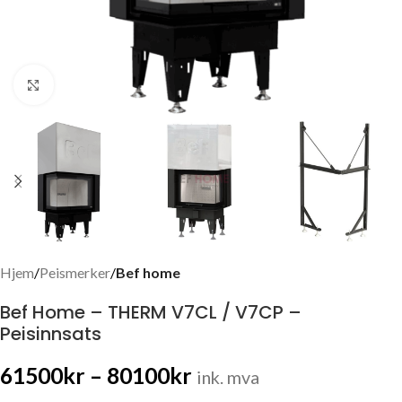
Click to enlarge
Hjem
Peismerker
Bef home
Bef Home – THERM V7CL / V7CP –
Peisinnsats
61500
kr
–
80100
kr
ink. mva