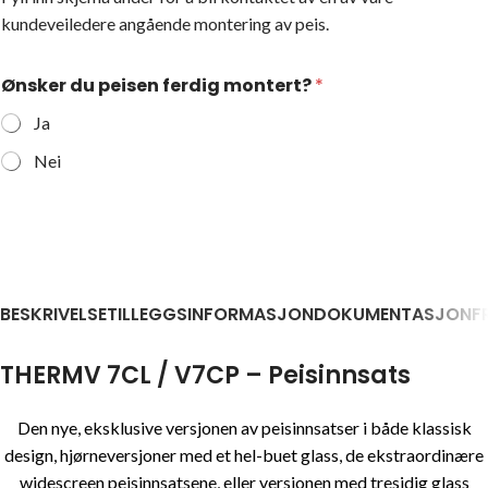
kundeveiledere angående montering av peis.
Ønsker du peisen ferdig montert?
*
Ja
Nei
BESKRIVELSE
TILLEGGSINFORMASJON
DOKUMENTASJON
F
THERMV 7CL / V7CP – Peisinnsats
Den nye, eksklusive versjonen av peisinnsatser i både klassisk
design, hjørneversjoner med et hel-buet glass, de ekstraordinære
widescreen peisinnsatsene, eller versjonen med tresidig glass