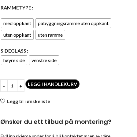
RAMMETYPE
med oppkant
påbyggningsramme uten oppkant
uten oppkant
uten ramme
SIDEGLASS
høyre side
venstre side
LEGG I HANDLEKURV
Legg til i ønskeliste
Ønsker du ett tilbud på montering?
Fyll inn skjema under for å bli kontaktet av en av våre