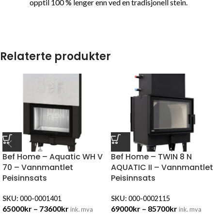
opptil 100 % lenger enn ved en tradisjonell stein.
Relaterte produkter
Bef Home – Aquatic WH V
Bef Home – TWIN 8 N
70 – Vannmantlet
AQUATIC II – Vannmantlet
Peisinnsats
Peisinnsats
SKU:
000-0001401
SKU:
000-0002115
65000
kr
–
73600
kr
69000
kr
–
85700
kr
ink. mva
ink. mva