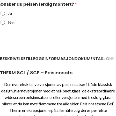
Ønsker du peisen ferdig montert?
*
Ja
Nei
BESKRIVELSE
TILLEGGSINFORMASJON
DOKUMENTASJON
F
THERM 8CL / 8CP – Peisinnsats
Den nye, eksklusive versjonen av peisinnsatser i både klassisk
design, hjørneversjoner med et hel-buet glass, de ekstraordinære
widescreen peisinnsatsene, eller versjonen med tresidig glass
sikrer at du kan nyte flammene fra alle sider. Peisinnsatsene BeF
Therm er eksepsjonelle på alle måter, og deres perfekte