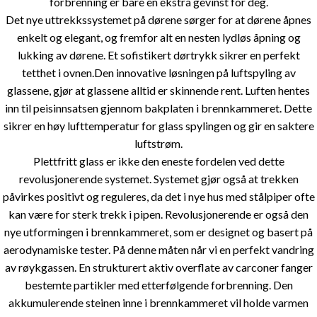
forbrenning er bare en ekstra gevinst for deg.
Det nye uttrekkssystemet på dørene sørger for at dørene åpnes
enkelt og elegant, og fremfor alt en nesten lydløs åpning og
lukking av dørene. Et sofistikert dørtrykk sikrer en perfekt
tetthet i ovnen.Den innovative løsningen på luftspyling av
glassene, gjør at glassene alltid er skinnende rent. Luften hentes
inn til peisinnsatsen gjennom bakplaten i brennkammeret. Dette
sikrer en høy lufttemperatur for glass spylingen og gir en saktere
luftstrøm.
Plettfritt glass er ikke den eneste fordelen ved dette
revolusjonerende systemet. Systemet gjør også at trekken
påvirkes positivt og reguleres, da det i nye hus med stålpiper ofte
kan være for sterk trekk i pipen. Revolusjonerende er også den
nye utformingen i brennkammeret, som er designet og basert på
aerodynamiske tester. På denne måten når vi en perfekt vandring
av røykgassen. En strukturert aktiv overflate av carconer fanger
bestemte partikler med etterfølgende forbrenning. Den
akkumulerende steinen inne i brennkammeret vil holde varmen