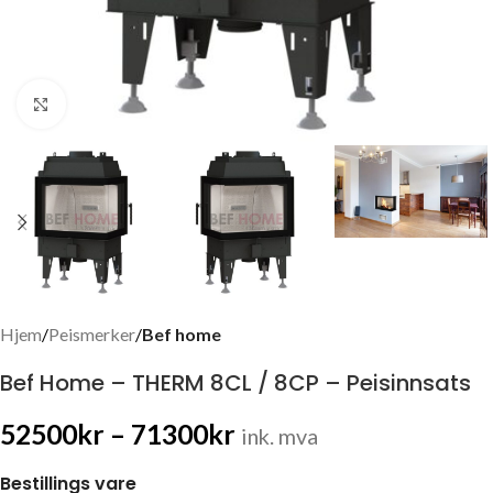
Click to enlarge
Hjem
Peismerker
Bef home
Bef Home – THERM 8CL / 8CP – Peisinnsats
52500
kr
–
71300
kr
ink. mva
Bestillings vare