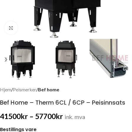
Click to enlarge
Hjem
Peismerker
Bef home
Bef Home – Therm 6CL / 6CP – Peisinnsats
41500
kr
–
57700
kr
ink. mva
Bestillings vare