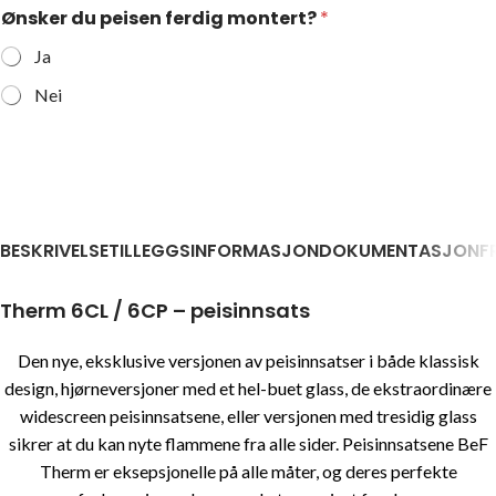
Ønsker du peisen ferdig montert?
*
Ja
Nei
BESKRIVELSE
TILLEGGSINFORMASJON
DOKUMENTASJON
F
Therm 6CL / 6CP – peisinnsats
Den nye, eksklusive versjonen av peisinnsatser i både klassisk
design, hjørneversjoner med et hel-buet glass, de ekstraordinære
widescreen peisinnsatsene, eller versjonen med tresidig glass
sikrer at du kan nyte flammene fra alle sider. Peisinnsatsene BeF
Therm er eksepsjonelle på alle måter, og deres perfekte