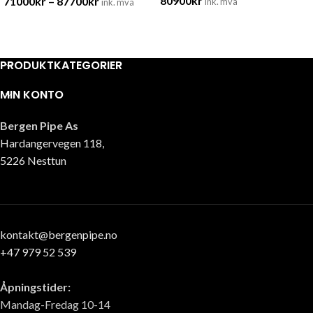
80900
kr
71000
kr
–
87700
kr
ink. mva
ink. mva
PRODUKTKATEGORIER
MIN KONTO
Bergen Pipe As
Hardangervegen 118,
5226 Nesttun
kontakt@bergenpipe.no
+47 979 52 539
Åpningstider:
Mandag-Fredag 10-14