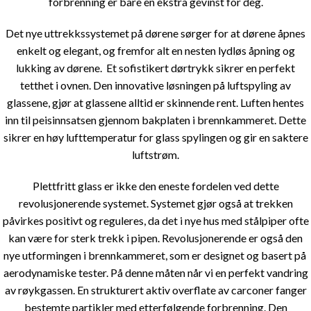
forbrenning er bare en ekstra gevinst for deg.
Det nye uttrekkssystemet på dørene sørger for at dørene åpnes
enkelt og elegant, og fremfor alt en nesten lydløs åpning og
lukking av dørene. Et sofistikert dørtrykk sikrer en perfekt
tetthet i ovnen. Den innovative løsningen på luftspyling av
glassene, gjør at glassene alltid er skinnende rent. Luften hentes
inn til peisinnsatsen gjennom bakplaten i brennkammeret. Dette
sikrer en høy lufttemperatur for glass spylingen og gir en saktere
luftstrøm.
Plettfritt glass er ikke den eneste fordelen ved dette
revolusjonerende systemet. Systemet gjør også at trekken
påvirkes positivt og reguleres, da det i nye hus med stålpiper ofte
kan være for sterk trekk i pipen. Revolusjonerende er også den
nye utformingen i brennkammeret, som er designet og basert på
aerodynamiske tester. På denne måten når vi en perfekt vandring
av røykgassen. En strukturert aktiv overflate av carconer fanger
bestemte partikler med etterfølgende forbrenning. Den