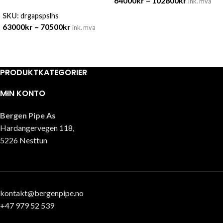
64000
kr
–
102800
kr
ink. mva
SKU:
drgapspslhs
63000
kr
–
70500
kr
ink. mva
PRODUKTKATEGORIER
MIN KONTO
Bergen Pipe As
Hardangervegen 118,
5226 Nesttun
kontakt@bergenpipe.no
+47 979 52 539