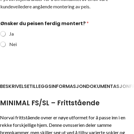
kundeveiledere angående montering av peis.
Ønsker du peisen ferdig montert?
*
Ja
Nei
BESKRIVELSE
TILLEGGSINFORMASJON
DOKUMENTASJON
F
MINIMAL FS/SL – Frittstående
Norvai frittstående ovner er nøye utformet for å passe inn i en
rekke forskjellige hjem. Denne ovnsserien deler samme
brennkammer, men skiller seg ut ved å tilby varierte sokler og