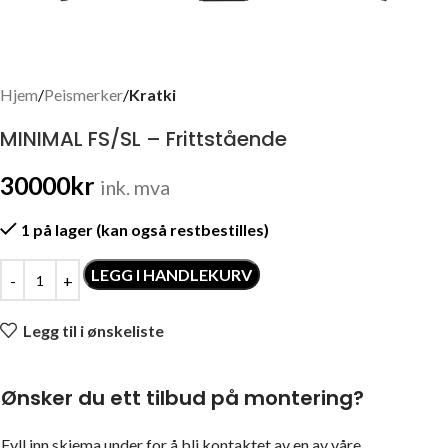
Hjem
Peismerker
Kratki
MINIMAL FS/SL – Frittstående
30000
kr
ink. mva
1 på lager (kan også restbestilles)
LEGG I HANDLEKURV
Legg til i ønskeliste
Ønsker du ett tilbud på montering?
Fyll inn skjema under for å bli kontaktet av en av våre