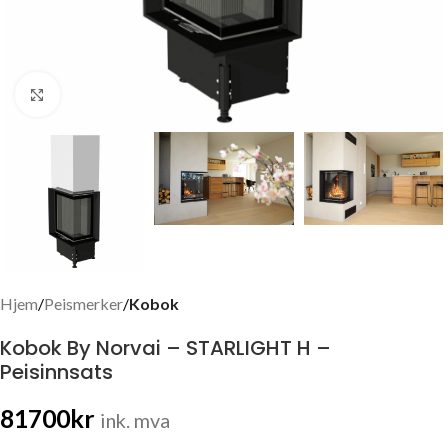
Click to enlarge
Hjem
Peismerker
Kobok
Kobok By Norvai – STARLIGHT H –
Peisinnsats
81700
kr
ink. mva