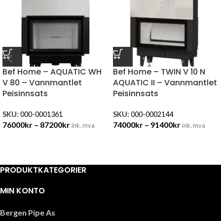
Bef Home – AQUATIC WH
Bef Home – TWIN V 10 N
V 80 – Vannmantlet
AQUATIC II – Vannmantlet
Peisinnsats
Peisinnsats
SKU:
000-0001361
SKU:
000-0002144
76000
kr
–
87200
kr
74000
kr
–
91400
kr
ink. mva
ink. mva
PRODUKTKATEGORIER
MIN KONTO
Bergen Pipe As