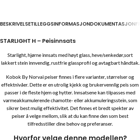
BESKRIVELSE
TILLEGGSINFORMASJON
DOKUMENTASJON
F
STARLIGHT H – Peisinnsats
Starlight, hjørne innsats med høyt glass, heve/senkedør,sort
lakkert stein innvendig, rustfrie glassprofil og avtagbart håndtak.
Kobok By Norvai peiser finnes i flere varianter, størrelser og
effektnivåer. Dette er en utrolig kjekk og brukervennlig peis som
passer i de fleste hjem og hytter. Innsatsene kan tilpasses med
varmeakkumulerende chamotte- eller akkumuleringsstein, som
sikrer best mulig effektivitet. Det finnes et bredt spekter av
peiser å velge mellom, slik at du kan finne den som best
tilfredsstiller dine behov og preferanser.
Hvorfor velge denne modellen?