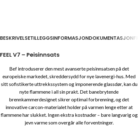
BESKRIVELSE
TILLEGGSINFORMASJON
DOKUMENTASJON
F
FEEL V7 – Peisinnsats
Bef introduserer den mest avanserte peisinnsatsen på det
europeiske markedet, skreddersydd for nye lavenergi-hus. Med
sitt sofistikerte uttrekkssystem og imponerende glassdør, kan du
nyte flammene i all sin prakt. Det banebrytende
brennkammerdesignet sikrer optimal forbrenning, og det
innovative carcon-materialet holder på varmen lenge etter at
flammene har slukket. Ingen ekstra kostnader – bare langvarig og
jevn varme som overgår alle forventninger.