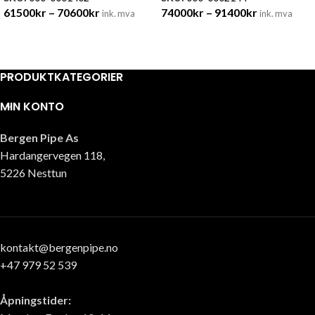
61500
kr
–
70600
kr
74000
kr
–
91400
kr
ink. mva
ink. mva
PRODUKTKATEGORIER
MIN KONTO
Bergen Pipe As
Hardangervegen 118,
5226 Nesttun
kontakt@bergenpipe.no
+47 979 52 539
Åpningstider: