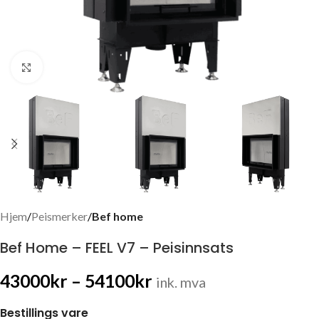
Click to enlarge
Hjem
Peismerker
Bef home
Bef Home – FEEL V7 – Peisinnsats
43000
kr
–
54100
kr
ink. mva
Bestillings vare